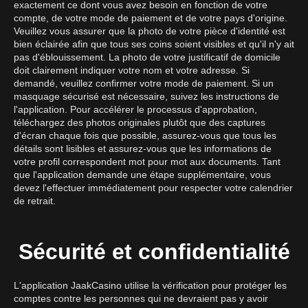
exactement ce dont vous avez besoin en fonction de votre
compte, de votre mode de paiement et de votre pays d'origine.
Veuillez vous assurer que la photo de votre pièce d'identité est
bien éclairée afin que tous ses coins soient visibles et qu'il n'y ait
pas d'éblouissement. La photo de votre justificatif de domicile
doit clairement indiquer votre nom et votre adresse. Si
demandé, veuillez confirmer votre mode de paiement. Si un
masquage sécurisé est nécessaire, suivez les instructions de
l'application. Pour accélérer le processus d'approbation,
téléchargez des photos originales plutôt que des captures
d'écran chaque fois que possible, assurez-vous que tous les
détails sont lisibles et assurez-vous que les informations de
votre profil correspondent mot pour mot aux documents. Tant
que l'application demande une étape supplémentaire, vous
devez l'effectuer immédiatement pour respecter votre calendrier
de retrait.
Sécurité et confidentialité
L'application JaakCasino utilise la vérification pour protéger les
comptes contre les personnes qui ne devraient pas y avoir