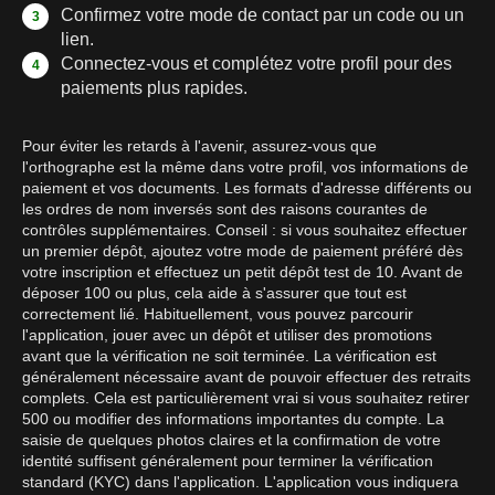
Confirmez votre mode de contact par un code ou un
lien.
Connectez-vous et complétez votre profil pour des
paiements plus rapides.
Pour éviter les retards à l'avenir, assurez-vous que
l'orthographe est la même dans votre profil, vos informations de
paiement et vos documents. Les formats d'adresse différents ou
les ordres de nom inversés sont des raisons courantes de
contrôles supplémentaires. Conseil : si vous souhaitez effectuer
un premier dépôt, ajoutez votre mode de paiement préféré dès
votre inscription et effectuez un petit dépôt test de 10. Avant de
déposer 100 ou plus, cela aide à s'assurer que tout est
correctement lié. Habituellement, vous pouvez parcourir
l'application, jouer avec un dépôt et utiliser des promotions
avant que la vérification ne soit terminée. La vérification est
généralement nécessaire avant de pouvoir effectuer des retraits
complets. Cela est particulièrement vrai si vous souhaitez retirer
500 ou modifier des informations importantes du compte. La
saisie de quelques photos claires et la confirmation de votre
identité suffisent généralement pour terminer la vérification
standard (KYC) dans l'application. L'application vous indiquera