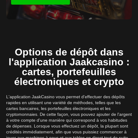
Options de dépôt dans
l'application Jaakcasino :
cartes, portefeuilles
électroniques et crypto
L'application JaakCasino vous permet d'effectuer des dépôts
rapides en utilisant une variété de méthodes, telles que les
cartes bancaires, les portefeuilles électroniques et les
cryptomonnaies. De cette façon, vous pouvez ajouter de l'argent
à votre compte d'une manière qui correspond à vos habitudes
de dépenses. Lorsque vous effectuez un dépôt, la plupart sont
crédités immédiatement, afin que vous puissiez commencer à
jouer aux machines à sous et aux tables en direct tout de suite.