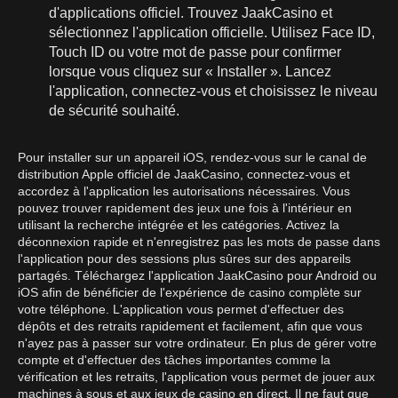
d'applications officiel. Trouvez JaakCasino et
sélectionnez l'application officielle. Utilisez Face ID,
Touch ID ou votre mot de passe pour confirmer
lorsque vous cliquez sur « Installer ». Lancez
l'application, connectez-vous et choisissez le niveau
de sécurité souhaité.
Pour installer sur un appareil iOS, rendez-vous sur le canal de
distribution Apple officiel de JaakCasino, connectez-vous et
accordez à l'application les autorisations nécessaires. Vous
pouvez trouver rapidement des jeux une fois à l'intérieur en
utilisant la recherche intégrée et les catégories. Activez la
déconnexion rapide et n'enregistrez pas les mots de passe dans
l'application pour des sessions plus sûres sur des appareils
partagés. Téléchargez l'application JaakCasino pour Android ou
iOS afin de bénéficier de l'expérience de casino complète sur
votre téléphone. L'application vous permet d'effectuer des
dépôts et des retraits rapidement et facilement, afin que vous
n'ayez pas à passer sur votre ordinateur. En plus de gérer votre
compte et d'effectuer des tâches importantes comme la
vérification et les retraits, l'application vous permet de jouer aux
machines à sous et aux jeux de casino en direct. Il ne faut que