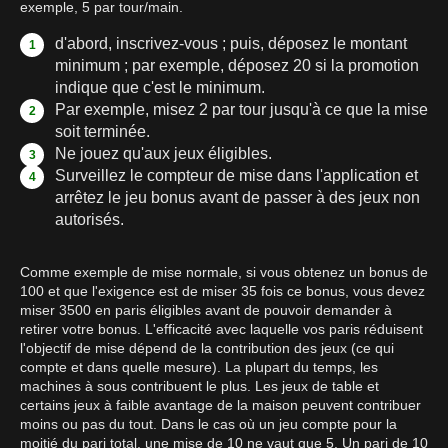
exemple, 5 par tour/main.
d'abord, inscrivez-vous ; puis, déposez le montant
minimum ; par exemple, déposez 20 si la promotion
indique que c'est le minimum.
Par exemple, misez 2 par tour jusqu'à ce que la mise
soit terminée.
Ne jouez qu'aux jeux éligibles.
Surveillez le compteur de mise dans l'application et
arrêtez le jeu bonus avant de passer à des jeux non
autorisés.
Comme exemple de mise normale, si vous obtenez un bonus de
100 et que l'exigence est de miser 35 fois ce bonus, vous devez
miser 3500 en paris éligibles avant de pouvoir demander à
retirer votre bonus. L'efficacité avec laquelle vos paris réduisent
l'objectif de mise dépend de la contribution des jeux (ce qui
compte et dans quelle mesure). La plupart du temps, les
machines à sous contribuent le plus. Les jeux de table et
certains jeux à faible avantage de la maison peuvent contribuer
moins ou pas du tout. Dans le cas où un jeu compte pour la
moitié du pari total, une mise de 10 ne vaut que 5. Un pari de 10