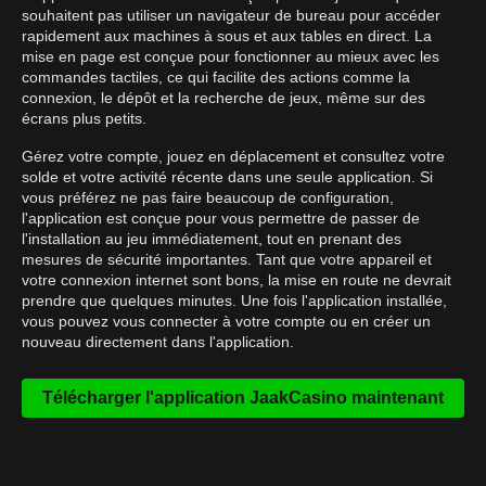
souhaitent pas utiliser un navigateur de bureau pour accéder
rapidement aux machines à sous et aux tables en direct. La
mise en page est conçue pour fonctionner au mieux avec les
commandes tactiles, ce qui facilite des actions comme la
connexion, le dépôt et la recherche de jeux, même sur des
écrans plus petits.
Gérez votre compte, jouez en déplacement et consultez votre
solde et votre activité récente dans une seule application. Si
vous préférez ne pas faire beaucoup de configuration,
l'application est conçue pour vous permettre de passer de
l'installation au jeu immédiatement, tout en prenant des
mesures de sécurité importantes. Tant que votre appareil et
votre connexion internet sont bons, la mise en route ne devrait
prendre que quelques minutes. Une fois l'application installée,
vous pouvez vous connecter à votre compte ou en créer un
nouveau directement dans l'application.
Télécharger l'application JaakCasino maintenant