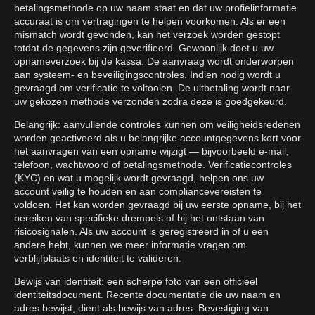
betalingsmethode op uw naam staat en dat uw profielinformatie
accuraat is om vertragingen te helpen voorkomen. Als er een
mismatch wordt gevonden, kan het verzoek worden gestopt
totdat de gegevens zijn geverifieerd. Gewoonlijk doet u uw
opnameverzoek bij de kassa. De aanvraag wordt onderworpen
aan systeem- en beveiligingscontroles. Indien nodig wordt u
gevraagd om verificatie te voltooien. De uitbetaling wordt naar
uw gekozen methode verzonden zodra deze is goedgekeurd.
Belangrijk: aanvullende controles kunnen om veiligheidsredenen
worden geactiveerd als u belangrijke accountgegevens kort voor
het aanvragen van een opname wijzigt — bijvoorbeeld e-mail,
telefoon, wachtwoord of betalingsmethode. Verificatiecontroles
(KYC) en wat u mogelijk wordt gevraagd, helpen ons uw
account veilig te houden en aan compliancevereisten te
voldoen. Het kan worden gevraagd bij uw eerste opname, bij het
bereiken van specifieke drempels of bij het ontstaan van
risicosignalen. Als uw account is geregistreerd in of u een
andere hebt, kunnen we meer informatie vragen om
verblijfplaats en identiteit te valideren.
Bewijs van identiteit: een scherpe foto van een officieel
identiteitsdocument. Recente documentatie die uw naam en
adres bewijst, dient als bewijs van adres. Bevestiging van