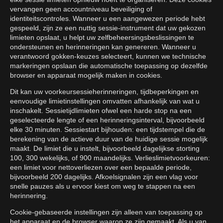
vervangen geen accountniveau beveiliging of
identiteitscontroles. Wanneer u een aangewezen periode hebt
gespeeld, zijn ze een nuttig sessie-instrument dat uw gekozen
limieten opslaat, u helpt uw zelfbeheersingsbeslissingen te
ondersteunen en herinneringen kan genereren. Wanneer u
verantwoord gokken-keuzes selecteert, kunnen we technische
markeringen opslaan die automatische toepassing op dezelfde
browser en apparaat mogelijk maken in cookies.
Dit kan uw voorkeursessieherinneringen, tijdbeperkingen en
eenvoudige limietinstellingen omvatten afhankelijk van wat u
inschakelt. Sessietijdlimieten ofwel een harde stop na een
geselecteerde lengte of een herinneringsinterval, bijvoorbeeld
elke 30 minuten. Sessiestart bijhouden: een tijdstempel die de
berekening van de actieve duur van de huidige sessie mogelijk
maakt. De limiet die u instelt, bijvoorbeeld dagelijkse storting
100, 300 wekelijks, of 900 maandelijks. Verlieslimietvoorkeuren:
een limiet voor nettoverliezen over een bepaalde periode,
bijvoorbeeld 200 dagelijks. Afkoelsignalen zijn een vlag voor
snelle pauzes als u ervoor kiest om weg te stappen na een
herinnering.
Cookie-gebaseerde instellingen zijn alleen van toepassing op
het apparaat en de browser waarop ze zijn gemaakt. Als u van