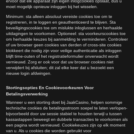
ervoor dat elk apparaat zijn eigen inlogcookies opslaat, dus u
moet mogelijk opnieuw inloggen bij het wisselen.
Minimum: sta alleen absoluut vereiste cookies toe om te
registreren, in te loggen en geauthenticeerd te blijven. Sta
beveiligingscookies toe om mislukte inloglussen en herhaalde
uitdagingen te voorkomen. Optioneel: sta voorkeurscookies toe
om herhaalde keuzes bij aanmelding te verminderen. Controleer
of uw browser geen cookies van derden of cross-site cookies
blokkeert die nodig zijn voor veilige authenticatie als inloggen
blijft time-outen of het registratieformulier onverwacht wordt
vernieuwd. Zorg er ook voor dat uw browser cookies niet
verwijdert bij afsluiten; dit zal elke keer dat u bezoekt een
nieuwe login afdwingen.
Stortingsopties En Cookievoorkeuren Voor
Betalingsverwerking
Wanneer u een storting doet bij JaakCasino, helpen sommige
technische cookies de betalingsstroom soepel te laten verlopen-
bijvoorbeeld door uw sessie stabiel te houden terwijl u tussen
kassastappen beweegt en dubbele transacties te voorkomen als
een pagina wordt vernieuwd. Cookiekeuzes zijn op elk moment
van u. Als u cookies die worden gebruikt voor