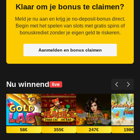
Klaar om je bonus te claimen?
Meld je nu aan en krijg je no-deposit-bonus direct.
Begin met het spelen van slots met gratis spins of
bonuskrediet zonder je eigen geld te riskeren.
Aanmelden en bonus claimen
Nu winnend
58€
355€
247€
198€