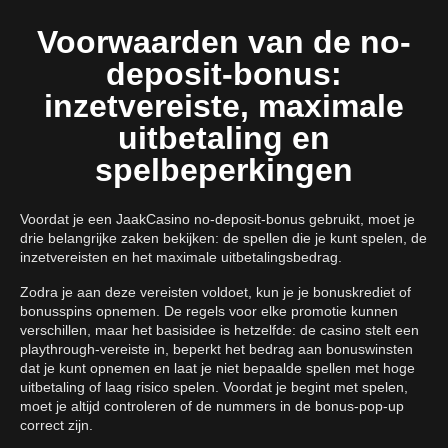
Voorwaarden van de no-
deposit-bonus:
inzetvereiste, maximale
uitbetaling en
spelbeperkingen
Voordat je een JaakCasino no-deposit-bonus gebruikt, moet je
drie belangrijke zaken bekijken: de spellen die je kunt spelen, de
inzetvereisten en het maximale uitbetalingsbedrag.
Zodra je aan deze vereisten voldoet, kun je je bonuskrediet of
bonusspins opnemen. De regels voor elke promotie kunnen
verschillen, maar het basisidee is hetzelfde: de casino stelt een
playthrough-vereiste in, beperkt het bedrag aan bonuswinsten
dat je kunt opnemen en laat je niet bepaalde spellen met hoge
uitbetaling of laag risico spelen. Voordat je begint met spelen,
moet je altijd controleren of de nummers in de bonus-pop-up
correct zijn.