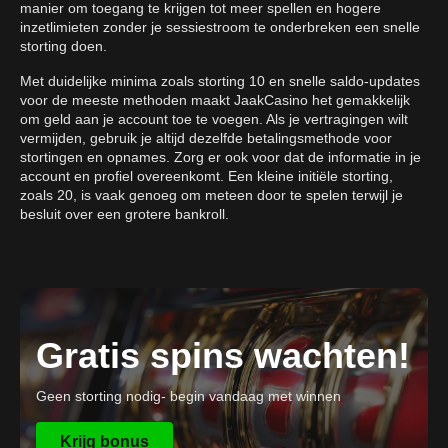
manier om toegang te krijgen tot meer spellen en hogere
inzetlimieten zonder je sessiestroom te onderbreken een snelle
storting doen.
Met duidelijke minima zoals storting 10 en snelle saldo-updates
voor de meeste methoden maakt JaakCasino het gemakkelijk
om geld aan je account toe te voegen. Als je vertragingen wilt
vermijden, gebruik je altijd dezelfde betalingsmethode voor
stortingen en opnames. Zorg er ook voor dat de informatie in je
account en profiel overeenkomt. Een kleine initiële storting,
zoals 20, is vaak genoeg om meteen door te spelen terwijl je
besluit over een grotere bankroll.
Gratis spins wachten!
Geen storting nodig- begin vandaag met winnen
Krijg bonus