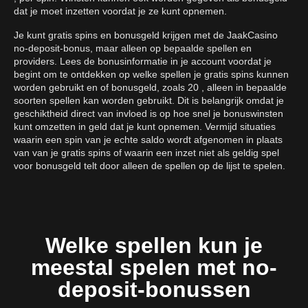
dat je moet inzetten voordat je ze kunt opnemen.
Je kunt gratis spins en bonusgeld krijgen met de JaakCasino
no-deposit-bonus, maar alleen op bepaalde spellen en
providers. Lees de bonusinformatie in je account voordat je
begint om te ontdekken op welke spellen je gratis spins kunnen
worden gebruikt en of bonusgeld, zoals 20 , alleen in bepaalde
soorten spellen kan worden gebruikt. Dit is belangrijk omdat je
geschiktheid direct van invloed is op hoe snel je bonuswinsten
kunt omzetten in geld dat je kunt opnemen. Vermijd situaties
waarin een spin van je echte saldo wordt afgenomen in plaats
van van je gratis spins of waarin een inzet niet als geldig spel
voor bonusgeld telt door alleen de spellen op de lijst te spelen.
Welke spellen kun je
meestal spelen met no-
deposit-bonussen