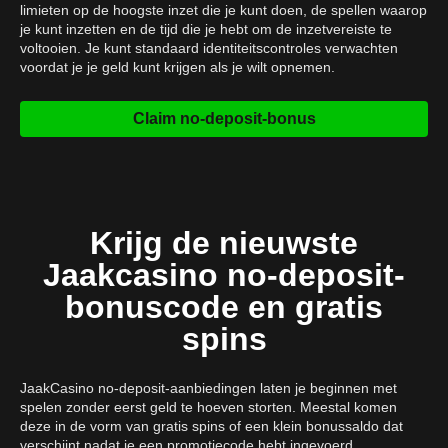
limieten op de hoogste inzet die je kunt doen, de spellen waarop
je kunt inzetten en de tijd die je hebt om de inzetvereiste te
voltooien. Je kunt standaard identiteitscontroles verwachten
voordat je je geld kunt krijgen als je wilt opnemen.
Claim no-deposit-bonus
Krijg de nieuwste
Jaakcasino no-deposit-
bonuscode en gratis
spins
JaakCasino no-deposit-aanbiedingen laten je beginnen met
spelen zonder eerst geld te hoeven storten. Meestal komen
deze in de vorm van gratis spins of een klein bonussaldo dat
verschijnt nadat je een promotiecode hebt ingevoerd.