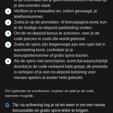
je documenten staat.
Verifieer je e-mailadres en, indien gevraagd, je
telefoonnummer.
Zodra je op de promoties- of bonuspagina komt, kun
je de huidige no-deposit-aanbieding vinden.
Om de no-deposit-bonus te activeren, voer je de
code precies in zoals die wordt getoond.
Zodra de spins zijn toegevoegd aan een spel dat in
aanmerking komt, controleer je je
bonusportemonnee of gratis spins-tracker.
Als de spins niet verschijnen, komt dat waarschijnlijk
doordat je de code verkeerd hebt getypt, de promotie
is verlopen of je een no-deposit-beloning voor
nieuwe spelers al eerder hebt gebruikt.
Om typfouten te voorkomen, kopieer en plak je de code
wanneer mogelijk.
Tip: na activering log je uit en weer in om een nieuw
bonussaldo en gratis spins-teller te krijgen.