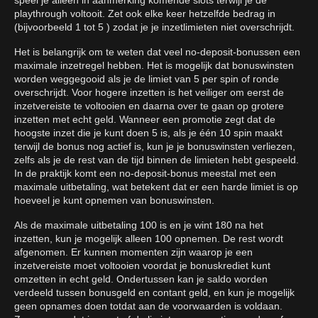
speel je alleen in aanmerking komende slots terwijl je de
playthrough voltooit. Zet ook elke keer hetzelfde bedrag in
(bijvoorbeeld 1 tot 5 ) zodat je je inzetlimieten niet overschrijdt.
Het is belangrijk om te weten dat veel no-deposit-bonussen een
maximale inzetregel hebben. Het is mogelijk dat bonuswinsten
worden weggegooid als je de limiet van 5 per spin of ronde
overschrijdt. Voor hogere inzetten is het veiliger om eerst de
inzetvereiste te voltooien en daarna over te gaan op grotere
inzetten met echt geld. Wanneer een promotie zegt dat de
hoogste inzet die je kunt doen 5 is, als je één 10 spin maakt
terwijl de bonus nog actief is, kun je je bonuswinsten verliezen,
zelfs als je de rest van de tijd binnen de limieten hebt gespeeld.
In de praktijk komt een no-deposit-bonus meestal met een
maximale uitbetaling, wat betekent dat er een harde limiet is op
hoeveel je kunt opnemen van bonuswinsten.
Als de maximale uitbetaling 100 is en je wint 180 na het
inzetten, kun je mogelijk alleen 100 opnemen. De rest wordt
afgenomen. Er kunnen momenten zijn waarop je een
inzetvereiste moet voltooien voordat je bonuskrediet kunt
omzetten in echt geld. Ondertussen kan je saldo worden
verdeeld tussen bonusgeld en contant geld, en kun je mogelijk
geen opnames doen totdat aan de voorwaarden is voldaan.