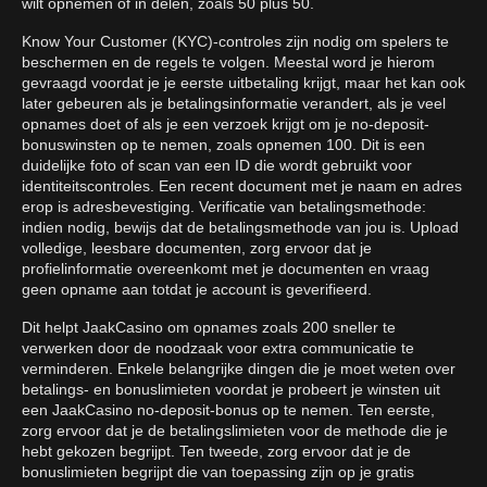
wilt opnemen of in delen, zoals 50 plus 50.
Know Your Customer (KYC)-controles zijn nodig om spelers te
beschermen en de regels te volgen. Meestal word je hierom
gevraagd voordat je je eerste uitbetaling krijgt, maar het kan ook
later gebeuren als je betalingsinformatie verandert, als je veel
opnames doet of als je een verzoek krijgt om je no-deposit-
bonuswinsten op te nemen, zoals opnemen 100. Dit is een
duidelijke foto of scan van een ID die wordt gebruikt voor
identiteitscontroles. Een recent document met je naam en adres
erop is adresbevestiging. Verificatie van betalingsmethode:
indien nodig, bewijs dat de betalingsmethode van jou is. Upload
volledige, leesbare documenten, zorg ervoor dat je
profielinformatie overeenkomt met je documenten en vraag
geen opname aan totdat je account is geverifieerd.
Dit helpt JaakCasino om opnames zoals 200 sneller te
verwerken door de noodzaak voor extra communicatie te
verminderen. Enkele belangrijke dingen die je moet weten over
betalings- en bonuslimieten voordat je probeert je winsten uit
een JaakCasino no-deposit-bonus op te nemen. Ten eerste,
zorg ervoor dat je de betalingslimieten voor de methode die je
hebt gekozen begrijpt. Ten tweede, zorg ervoor dat je de
bonuslimieten begrijpt die van toepassing zijn op je gratis