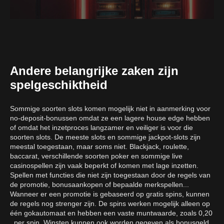
Andere belangrijke zaken zijn
spelgeschiktheid
Sommige soorten slots komen mogelijk niet in aanmerking voor
no-deposit-bonussen omdat ze een lagere house edge hebben
of omdat het inzetproces langzamer en veiliger is voor die
soorten slots. De meeste slots en sommige jackpot-slots zijn
meestal toegestaan, maar soms niet. Blackjack, roulette,
baccarat, verschillende soorten poker en sommige live
casinospellen zijn vaak beperkt of komen met lage inzetten.
Spellen met functies die niet zijn toegestaan door de regels van
de promotie, bonusaankopen of bepaalde merkspellen...
Wanneer er een promotie is gebaseerd op gratis spins, kunnen
de regels nog strenger zijn. De spins werken mogelijk alleen op
één gokautomaat en hebben een vaste muntwaarde, zoals 0,20
, per spin. Winsten kunnen ook worden gegeven als bonusgeld