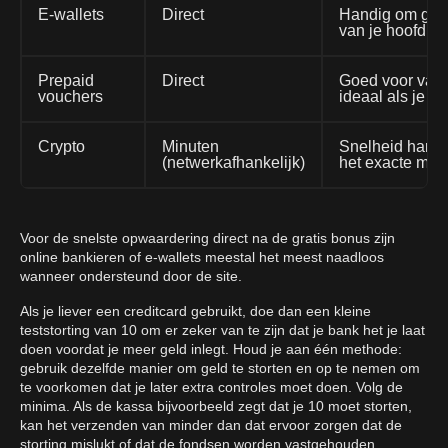
E-wallets
Direct
Handig om gok
van je hoofdre
Prepaid
Direct
Goed voor vast
vouchers
ideaal als je w
Crypto
Minuten
Snelheid hangt 
(netwerkafhankelijk)
het exacte min
Voor de snelste opwaardering direct na de gratis bonus zijn
online bankieren of e-wallets meestal het meest naadloos
wanneer ondersteund door de site.
Als je liever een creditcard gebruikt, doe dan een kleine
teststorting van 10 om er zeker van te zijn dat je bank het je laat
doen voordat je meer geld inlegt. Houd je aan één methode:
gebruik dezelfde manier om geld te storten en op te nemen om
te voorkomen dat je later extra controles moet doen. Volg de
minima. Als de kassa bijvoorbeeld zegt dat je 10 moet storten,
kan het verzenden van minder dan dat ervoor zorgen dat de
storting mislukt of dat de fondsen worden vastgehouden.