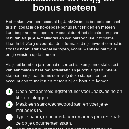
bonus meteen
Het maken van een account bij JaakCasino is bedoeld om snel
te zijn, zodat je de no-deposit-bonus kunt krijgen en meteen
kunt beginnen met spelen. Meestal duurt het slechts een paar
minuten als je je e-mailadres en wat persoonlijke informatie
klaar hebt. Zorg ervoor dat de informatie die je invoert correct is
zodat dingen later soepel verlopen, vooral wanneer het tijd is
om je winsten op te nemen.
Als je uit komt en je informatie correct is, kun je meestal direct
van aanmelden naar het activeren van je bonus gaan. Snelle
stappen om je aan te melden: volg deze stappen om een
account aan te maken en meteen bij de bonus te komen.
Open het aanmeldingsformulier voor JaakCasino en
klik op Inloggen.
Maak een sterk wachtwoord aan en voer je e-
mailadres in.
Typ je naam, geboortedatum en adres precies zoals
ze op je documenten staan.