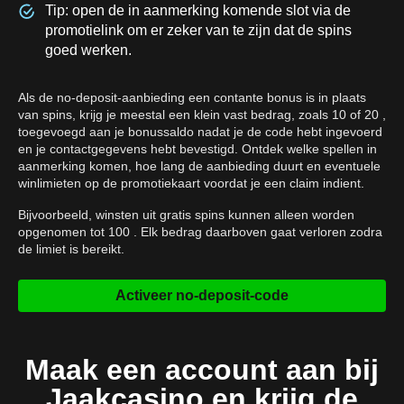
Tip: open de in aanmerking komende slot via de
promotielink om er zeker van te zijn dat de spins
goed werken.
Als de no-deposit-aanbieding een contante bonus is in plaats
van spins, krijg je meestal een klein vast bedrag, zoals 10 of 20 ,
toegevoegd aan je bonussaldo nadat je de code hebt ingevoerd
en je contactgegevens hebt bevestigd. Ontdek welke spellen in
aanmerking komen, hoe lang de aanbieding duurt en eventuele
winlimieten op de promotiekaart voordat je een claim indient.
Bijvoorbeeld, winsten uit gratis spins kunnen alleen worden
opgenomen tot 100 . Elk bedrag daarboven gaat verloren zodra
de limiet is bereikt.
Activeer no-deposit-code
Maak een account aan bij
Jaakcasino en krijg de