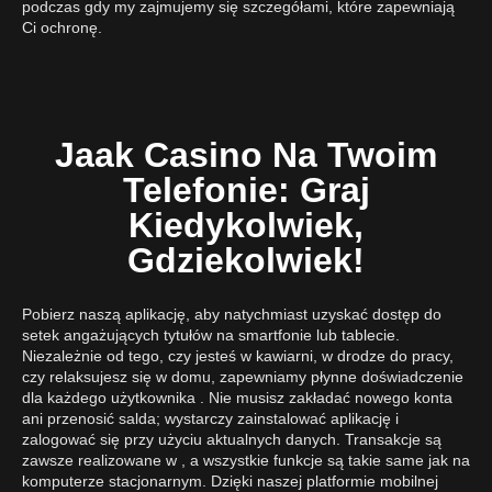
podczas gdy my zajmujemy się szczegółami, które zapewniają
Ci ochronę.
Jaak Casino Na Twoim
Telefonie: Graj
Kiedykolwiek,
Gdziekolwiek!
Pobierz naszą aplikację, aby natychmiast uzyskać dostęp do
setek angażujących tytułów na smartfonie lub tablecie.
Niezależnie od tego, czy jesteś w kawiarni, w drodze do pracy,
czy relaksujesz się w domu, zapewniamy płynne doświadczenie
dla każdego użytkownika . Nie musisz zakładać nowego konta
ani przenosić salda; wystarczy zainstalować aplikację i
zalogować się przy użyciu aktualnych danych. Transakcje są
zawsze realizowane w , a wszystkie funkcje są takie same jak na
komputerze stacjonarnym. Dzięki naszej platformie mobilnej