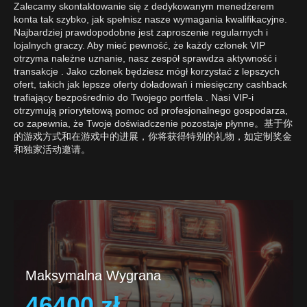
Zalecamy skontaktowanie się z dedykowanym menedżerem
konta tak szybko, jak spełnisz nasze wymagania kwalifikacyjne.
Najbardziej prawdopodobne jest zaproszenie regularnych i
lojalnych graczy. Aby mieć pewność, że każdy członek VIP
otrzyma należne uznanie, nasz zespół sprawdza aktywność i
transakcje . Jako członek będziesz mógł korzystać z lepszych
ofert, takich jak lepsze oferty doładowań i miesięczny cashback
trafiający bezpośrednio do Twojego portfela . Nasi VIP-i
otrzymują priorytetową pomoc od profesjonalnego gospodarza,
co zapewnia, że Twoje doświadczenie pozostaje płynne。基于你
的游戏方式和在游戏中的进展，你将获得特别的礼物，如定制奖金
和独家活动邀请。
Maksymalna Wygrana
46400 zł