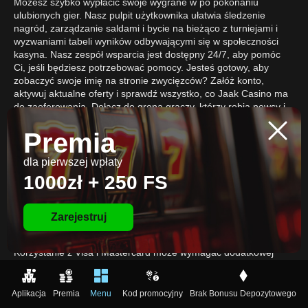
Możesz szybko wypłacić swoje wygrane w po pokonaniu
ulubionych gier. Nasz pulpit użytkownika ułatwia śledzenie
nagród, zarządzanie saldami i bycie na bieżąco z turniejami i
wyzwaniami tabeli wyników odbywającymi się w społeczności
kasyna. Nasz zespół wsparcia jest dostępny 24/7, aby pomóc
Ci, jeśli będziesz potrzebować pomocy. Jesteś gotowy, aby
zobaczyć swoje imię na stronie zwycięzców? Załóż konto,
aktywuj aktualne oferty i sprawdź wszystko, co Jaak Casino ma
do zaoferowania. Dołącz do grona graczy, którzy robią newsy i
nie przegap swojej szansy na dużą wygraną!
Premia
dla pierwszej wpłaty
Metody Wpłaty I
1000zł + 250 FS
Bezpieczeństwo W Jaak
Zarejestruj
Wybierz najszybsze metody płatności, takie jak Skrill, Neteller
lub Trustly, aby wpłacić pieniądze na konto Jaak od razu.
Korzystanie z Visa i Mastercard może wymagać dodatkowej
weryfikacji, co może zająć do 24 godzin. Po rejestracji upewnij
się, że szybko zweryfikujesz swoją tożsamość, aby móc nadal
dokonywać wypłat w . Dla płynnego doświadczenia prześlij
Aplikacja
Premia
Menu
Kod promocyjny
Brak Bonusu Depozytowego
wydane przez rząd zdjęcie dowodu tożsamości i dowód miejsca