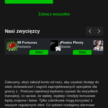
Zobacz wszystko
Nasi zwycięzcy
88 Fortunes
Pirates Plenty
Wi
Pacheeno
Grando
Na
344zł
194zł
Zalecamy, abyś założył konto od razu, aby uzyskać dostęp do
wielu doświadczeń i nagród zaprojektowanych specjalnie dla
graczy z . Podczas rejestracji będziesz używać do wszystkich
transakcji, co sprawi, że wpłaty, wypłaty i kredyty bonusowe
będą znajome i łatwe. Tylko członkowie mogą korzystać z
naszych regularnych ofert. Co tydzień rozdajemy darmowe