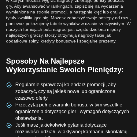
w których możesz wygrać nagrody, zbierając punkty podczas
gry. Aby awansować w rankingach, zapisz się na wydarzenia
wymienione na stronie promocji, a następnie kręć lub graj w
tytuły kwalifikujące się. Możesz zobaczyć swoje postępy od razu,
ponieważ pokazujemy tabele wyników w czasie rzeczywistym. W
naszych turniejach pula nagród jest często dzielona między
najlepszych graczy, którzy otrzymują nagrody takie jak
dodatkowe spiny, kredyty bonusowe i specjalne prezenty.
Sposoby Na Najlepsze
Wykorzystanie Swoich Pieniędzy:
Regularnie sprawdzaj kalendarz promocji, aby
zobaczyć, czy są jakieś nowe lub ograniczone
czasowo oferty.
Przeczytaj pełne warunki bonusu, w tym wszelkie
ograniczenia dotyczące gier i wymagań dotyczących
obstawiania.
Jeśli masz jakiekolwiek pytania dotyczące
możliwości udziału w aktywnej kampanii, skontaktuj