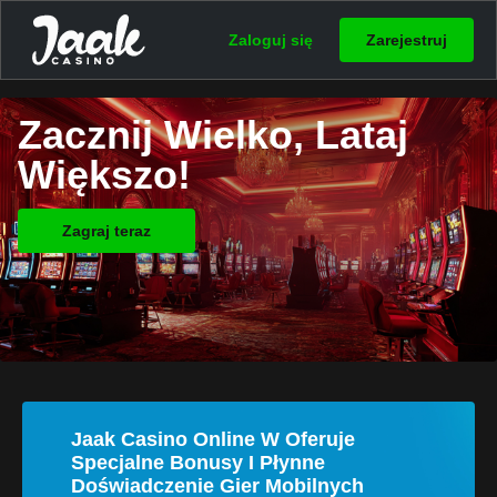
Zaloguj się
Zarejestruj
Zacznij Wielko, Lataj
Większo!
Zagraj teraz
Jaak Casino Online W Oferuje
Specjalne Bonusy I Płynne
Doświadczenie Gier Mobilnych