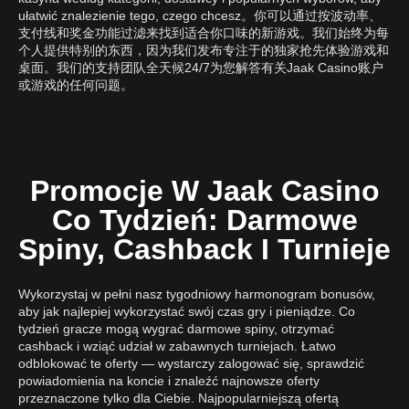
ułatwić znalezienie tego, czego chcesz。你可以通过按波动率、
支付线和奖金功能过滤来找到适合你口味的新游戏。我们始终为每
个人提供特别的东西，因为我们发布专注于的独家抢先体验游戏和
桌面。我们的支持团队全天候24/7为您解答有关Jaak Casino账户
或游戏的任何问题。
Promocje W Jaak Casino
Co Tydzień: Darmowe
Spiny, Cashback I Turnieje
Wykorzystaj w pełni nasz tygodniowy harmonogram bonusów,
aby jak najlepiej wykorzystać swój czas gry i pieniądze. Co
tydzień gracze mogą wygrać darmowe spiny, otrzymać
cashback i wziąć udział w zabawnych turniejach. Łatwo
odblokować te oferty — wystarczy zalogować się, sprawdzić
powiadomienia na koncie i znaleźć najnowsze oferty
przeznaczone tylko dla Ciebie. Najpopularniejszą ofertą