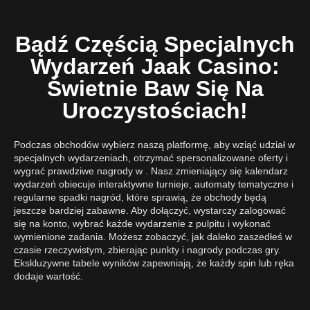
Bądź Częścią Specjalnych
Wydarzeń Jaak Casino:
Świetnie Baw Się Na
Uroczystościach!
Podczas obchodów wybierz naszą platformę, aby wziąć udział w
specjalnych wydarzeniach, otrzymać spersonalizowane oferty i
wygrać prawdziwe nagrody w . Nasz zmieniający się kalendarz
wydarzeń obiecuje interaktywne turnieje, automaty tematyczne i
regularne spadki nagród, które sprawią, że obchody będą
jeszcze bardziej zabawne. Aby dołączyć, wystarczy zalogować
się na konto, wybrać każde wydarzenie z pulpitu i wykonać
wymienione zadania. Możesz zobaczyć, jak daleko zaszedłeś w
czasie rzeczywistym, zbierając punkty i nagrody podczas gry.
Ekskluzywne tabele wyników zapewniają, że każdy spin lub ręka
dodaje wartość.