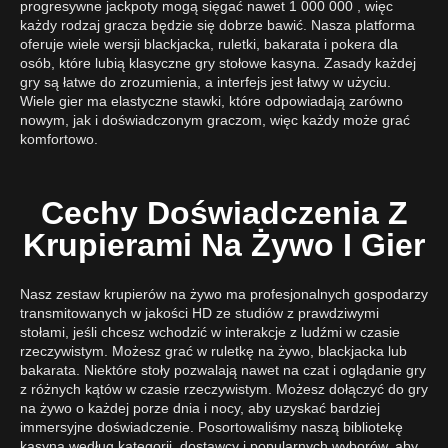
progresywne jackpoty mogą sięgać nawet 1 000 000 , więc
każdy rodzaj gracza będzie się dobrze bawić. Nasza platforma
oferuje wiele wersji blackjacka, ruletki, bakarata i pokera dla
osób, które lubią klasyczne gry stołowe kasyna. Zasady każdej
gry są łatwe do zrozumienia, a interfejs jest łatwy w użyciu.
Wiele gier ma elastyczne stawki, które odpowiadają zarówno
nowym, jak i doświadczonym graczom, więc każdy może grać
komfortowo.
Cechy Doświadczenia Z
Krupierami Na Żywo I Gier
Nasz zestaw krupierów na żywo ma profesjonalnych gospodarzy
transmitowanych w jakości HD ze studiów z prawdziwymi
stołami, jeśli chcesz wchodzić w interakcje z ludźmi w czasie
rzeczywistym. Możesz grać w ruletkę na żywo, blackjacka lub
bakarata. Niektóre stoły pozwalają nawet na czat i oglądanie gry
z różnych kątów w czasie rzeczywistym. Możesz dołączyć do gry
na żywo o każdej porze dnia i nocy, aby uzyskać bardziej
immersyjne doświadczenie. Posortowaliśmy naszą bibliotekę
kasyna według kategorii, dostawcy i popularnych wyborów, aby