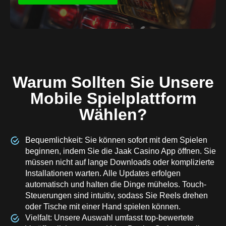
Warum Sollten Sie Unsere
Mobile Spielplattform
Wählen?
Bequemlichkeit: Sie können sofort mit dem Spielen
beginnen, indem Sie die Jaak Casino App öffnen. Sie
müssen nicht auf lange Downloads oder komplizierte
Installationen warten. Alle Updates erfolgen
automatisch und halten die Dinge mühelos. Touch-
Steuerungen sind intuitiv, sodass Sie Reels drehen
oder Tische mit einer Hand spielen können.
Vielfalt: Unsere Auswahl umfasst top-bewertete