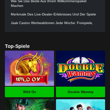
Wie Sie Das Beste Aus Ihrem Willkommenspaket
Machen
Merkmale Des Live-Dealer-Erlebnisses Und Der Spiele
Jaak Casino Werbeaktionen Jede Woche: Freispiele,
Cashback Und Turniere
Wie Sie Das Meiste Aus Turnieren Und Cashback
Herausholen
Top-Spiele
Möglichkeiten, Das Meiste Aus Ihrem Geld
Herauszubekommen:
Treten Sie Jaak Casino Als Vip Bei: Erhalten Sie
Spezielle Belohnungen
Vorteile Des Vip-Programms
Spielen Sie Mit Vertrauen Bei Jaak Casino: Lizenziert
Und Sicher In
Wild Ox
Double Wammy
Jaak Casino Auf Ihrem Telefon: Spielen Sie Jederzeit,
Überall!