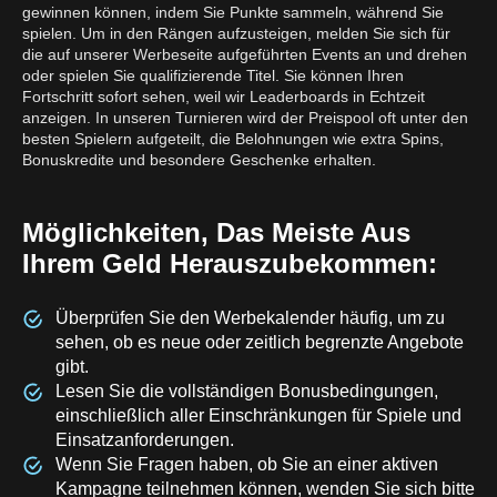
gewinnen können, indem Sie Punkte sammeln, während Sie
spielen. Um in den Rängen aufzusteigen, melden Sie sich für
die auf unserer Werbeseite aufgeführten Events an und drehen
oder spielen Sie qualifizierende Titel. Sie können Ihren
Fortschritt sofort sehen, weil wir Leaderboards in Echtzeit
anzeigen. In unseren Turnieren wird der Preispool oft unter den
besten Spielern aufgeteilt, die Belohnungen wie extra Spins,
Bonuskredite und besondere Geschenke erhalten.
Möglichkeiten, Das Meiste Aus
Ihrem Geld Herauszubekommen:
Überprüfen Sie den Werbekalender häufig, um zu
sehen, ob es neue oder zeitlich begrenzte Angebote
gibt.
Lesen Sie die vollständigen Bonusbedingungen,
einschließlich aller Einschränkungen für Spiele und
Einsatzanforderungen.
Wenn Sie Fragen haben, ob Sie an einer aktiven
Kampagne teilnehmen können, wenden Sie sich bitte