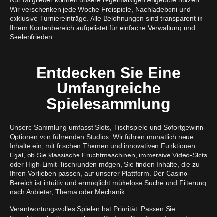
Nur Mitglieder können unsere regelmäßigen Angebote nutzen.
Wir verschenken jede Woche Freispiele, Nachladeboni und
exklusive Turniereinträge. Alle Belohnungen sind transparent in
Ihrem Kontenbereich aufgelistet für einfache Verwaltung und
Seelenfrieden.
Entdecken Sie Eine
Umfangreiche
Spielesammlung
Unsere Sammlung umfasst Slots, Tischspiele und Sofortgewinn-
Optionen von führenden Studios. Wir führen monatlich neue
Inhalte ein, mit frischen Themen und innovativen Funktionen.
Egal, ob Sie klassische Fruchtmaschinen, immersive Video-Slots
oder High-Limit-Tischrunden mögen, Sie finden Inhalte, die zu
Ihren Vorlieben passen, auf unserer Plattform. Der Casino-
Bereich ist intuitiv und ermöglicht mühelose Suche und Filterung
nach Anbieter, Thema oder Mechanik.
Verantwortungsvolles Spielen hat Priorität. Passen Sie