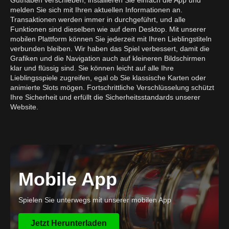
Guthaben verschieben; installieren Sie einfach die App und
melden Sie sich mit Ihren aktuellen Informationen an.
Transaktionen werden immer in durchgeführt, und alle
Funktionen sind dieselben wie auf dem Desktop. Mit unserer
mobilen Plattform können Sie jederzeit mit Ihren Lieblingstiteln
verbunden bleiben. Wir haben das Spiel verbessert, damit die
Grafiken und die Navigation auch auf kleineren Bildschirmen
klar und flüssig sind. Sie können leicht auf alle Ihre
Lieblingsspiele zugreifen, egal ob Sie klassische Karten oder
animierte Slots mögen. Fortschrittliche Verschlüsselung schützt
Ihre Sicherheit und erfüllt die Sicherheitsstandards unserer
Website.
Mobile App
Spielen Sie unterwegs mit unserer mobilen App
Jetzt Herunterladen