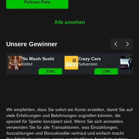
Pelican Pete
Alle ansehen
Unsere Gewinner
So Much Sushi
Crazy Cars
Bl
Grillot
Subversion
Sa
335€
119€
Wir empfehlen, dass Sie sofort ein Konto erstellen, damit Sie auf
viele Erfahrungen und Belohnungen zugreifen können, die
speziell für Spieler konzipiert sind. Wenn Sie sich anmelden,
verwenden Sie für alle Transaktionen, was Einzahlungen,
Auszahlungen und Bonuskredite vertraut und einfach macht.