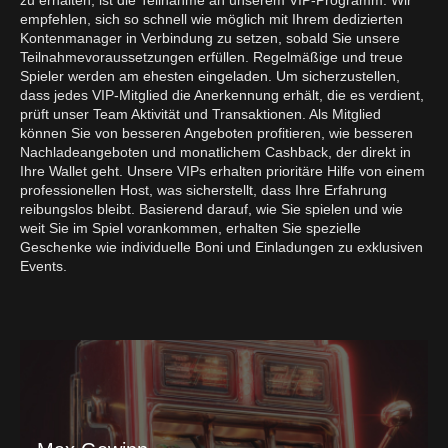
zu erhalten, ist die Teilnahme an unserem VIP-Programm. Wir
empfehlen, sich so schnell wie möglich mit Ihrem dedizierten
Kontenmanager in Verbindung zu setzen, sobald Sie unsere
Teilnahmevoraussetzungen erfüllen. Regelmäßige und treue
Spieler werden am ehesten eingeladen. Um sicherzustellen,
dass jedes VIP-Mitglied die Anerkennung erhält, die es verdient,
prüft unser Team Aktivität und Transaktionen. Als Mitglied
können Sie von besseren Angeboten profitieren, wie besseren
Nachladeangeboten und monatlichem Cashback, der direkt in
Ihre Wallet geht. Unsere VIPs erhalten prioritäre Hilfe von einem
professionellen Host, was sicherstellt, dass Ihre Erfahrung
reibungslos bleibt. Basierend darauf, wie Sie spielen und wie
weit Sie im Spiel vorankommen, erhalten Sie spezielle
Geschenke wie individuelle Boni und Einladungen zu exklusiven
Events.