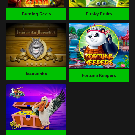
Savannah King
Funky Fruits
Ivanushka
Fortune Keepers