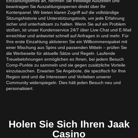
Einzahlungslimits an, nehmen Sie freiwillige Auszeiten und
beantragen Sie Auszahlungssperren direkt über Ihr
Kontenpanel. Wir bieten klaren Zugriff auf die vollständige
Sitzungshistorie und Unterstützungstools, um jede Erfahrung
sicher und unterhaltsam zu halten. Wenn Sie auf ein Problem
stoßen, ist unser Kundenservice 24/7 über Live-Chat und E-Mail
erreichbar und antwortet schnell auf Anfragen in und mehr. Für
Ihre erste Einzahlung aktivieren Sie ein Willkommenspaket mit
einer Mischung aus Spins und passenden Mitteln – prüfen Sie
die Werbeseite für aktuelle Sätze und Regeln. Laufende
Treuebelohnungen ermöglichen es Ihnen, bei jedem Besuch
Comp-Punkte zu sammeln und sie gegen zusätzliche Vorteile
einzutauschen. Erwarten Sie Angebote, die spezifisch für Ihre
Region sind und die Interessen und Vorlieben unserer
Community widerspiegeln. Dies hält jeden Besuch neu und
personalisiert.
Holen Sie Sich Ihren Jaak
Casino