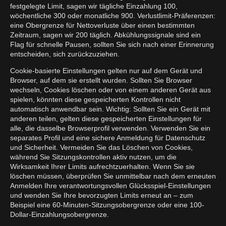
festgelegte Limit, sagen wir tägliche Einzahlung 100,
wöchentliche 300 oder monatliche 900. Verlustlimit-Präferenzen:
eine Obergrenze für Nettoverluste über einen bestimmten
Zeitraum, sagen wir 200 täglich. Abkühlungssignale sind ein
Flag für schnelle Pausen, sollten Sie sich nach einer Erinnerung
entscheiden, sich zurückzuziehen.
Cookie-basierte Einstellungen gelten nur auf dem Gerät und
Browser, auf dem sie erstellt wurden. Sollten Sie Browser
wechseln, Cookies löschen oder von einem anderen Gerät aus
spielen, könnten diese gespeicherten Kontrollen nicht
automatisch anwendbar sein. Wichtig: Sollten Sie ein Gerät mit
anderen teilen, gelten diese gespeicherten Einstellungen für
alle, die dasselbe Browserprofil verwenden. Verwenden Sie ein
separates Profil und eine sichere Anmeldung für Datenschutz
und Sicherheit. Vermeiden Sie das Löschen von Cookies,
während Sie Sitzungskontrollen aktiv nutzen, um die
Wirksamkeit Ihrer Limits aufrechtzuerhalten. Wenn Sie sie
löschen müssen, überprüfen Sie unmittelbar nach dem erneuten
Anmelden Ihre verantwortungsvollen Glücksspiel-Einstellungen
und wenden Sie Ihre bevorzugten Limits erneut an – zum
Beispiel eine 60-Minuten-Sitzungsobergrenze oder eine 100-
Dollar-Einzahlungsobergrenze.