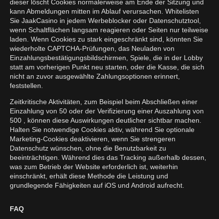
dieser löscht Cookies normalerweise am Ende der Sitzung und
kann Abmeldungen mitten im Ablauf verursachen. Whitelisten
Sie JaakCasino in jedem Werbeblocker oder Datenschutztool,
wenn Schaltflächen langsam reagieren oder Seiten nur teilweise
laden. Wenn Cookies zu stark eingeschränkt sind, könnten Sie
wiederholte CAPTCHA-Prüfungen, das Neuladen von
Einzahlungsbestätigungsbildschirmen, Spiele, die in der Lobby
statt am vorherigen Punkt neu starten, oder die Kasse, die sich
nicht an zuvor ausgewählte Zahlungsoptionen erinnert,
feststellen.
Zeitkritische Aktivitäten, zum Beispiel beim Abschließen einer
Einzahlung von 50 oder der Verifizierung einer Auszahlung von
500 , können diese Auswirkungen deutlicher sichtbar machen.
Halten Sie notwendige Cookies aktiv, während Sie optionale
Marketing-Cookies deaktivieren, wenn Sie strengeren
Datenschutz wünschen, ohne die Benutzbarkeit zu
beeinträchtigen. Während dies das Tracking außerhalb dessen,
was zum Betrieb der Website erforderlich ist, weiterhin
einschränkt, erhält diese Methode die Leistung und
grundlegende Fähigkeiten auf iOS und Android aufrecht.
FAQ