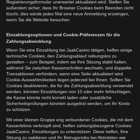
Registrierungsformular unerwartet aktualisiert wird. Stellen Sie
außerdem sicher, dass Ihr Browser Cookies beim Beenden nicht
löscht; dies würde jedes Mal eine neue Anmeldung erzwingen,
wenn Sie die Website besuchen.
Einzahlungsoptionen und Cookie-Präferenzen für die
Zahlungsabwicklung
Wenn Sie eine Einzahlung bei JaakCasino tätigen, helfen einige
technische Cookies, den Zahlungsablauf reibungslos zu
gestalten – zum Beispiel, indem sie Ihre Sitzung stabil halten,
während Sie zwischen Kassenschritten wechseln, und doppelte
Transaktionen verhindern, wenn eine Seite aktualisiert wird.
Cookie-Auswahlmökeiten liegen jederzeit bei Ihnen. Sollten Sie
Cookies deaktivieren, die für die Zahlungsabwicklung verwendet
werden, könnten Einzahlungen von 10 oder mehr fehlschlagen,
die Kasse könnte nicht korrekt laden oder zusätzliche
Sicherheitsprüfungen könnten ausgelöst werden, um Ihr Konto
zu schützen.
Mit einer kleinen Gruppe eng verbundener Cookies, die mit dem
Kasserlebnis verknüpft sind, helfen zahlungsbezogene Cookies
JaakCasino, Einzahlungen zu unterstützen. Diese helfen, Ihre
Sitzung zu validieren und Ihr Betrugsrisiko bei Aktivitäten wie