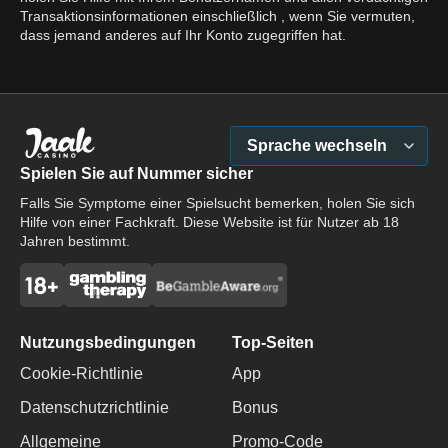
Transaktionsinformationen einschließlich , wenn Sie vermuten,
dass jemand anderes auf Ihr Konto zugegriffen hat.
Sprache wechseln
Spielen Sie auf Nummer sicher
Falls Sie Symptome einer Spielsucht bemerken, holen Sie sich
Hilfe von einer Fachkraft. Diese Website ist für Nutzer ab 18
Jahren bestimmt.
Nutzungsbedingungen
Top-Seiten
Cookie-Richtlinie
App
Datenschutzrichtlinie
Bonus
Allgemeine
Promo-Code