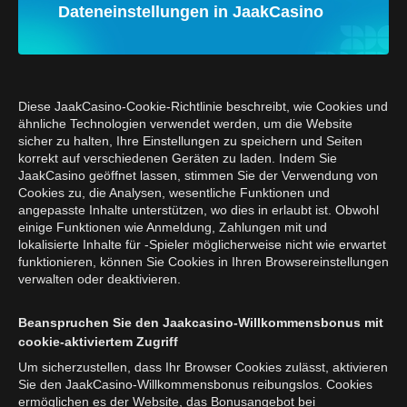
Dateneinstellungen in JaakCasino
Diese JaakCasino-Cookie-Richtlinie beschreibt, wie Cookies und
ähnliche Technologien verwendet werden, um die Website
sicher zu halten, Ihre Einstellungen zu speichern und Seiten
korrekt auf verschiedenen Geräten zu laden. Indem Sie
JaakCasino geöffnet lassen, stimmen Sie der Verwendung von
Cookies zu, die Analysen, wesentliche Funktionen und
angepasste Inhalte unterstützen, wo dies in erlaubt ist. Obwohl
einige Funktionen wie Anmeldung, Zahlungen mit und
lokalisierte Inhalte für -Spieler möglicherweise nicht wie erwartet
funktionieren, können Sie Cookies in Ihren Browsereinstellungen
verwalten oder deaktivieren.
Beanspruchen Sie den Jaakcasino-Willkommensbonus mit
cookie-aktiviertem Zugriff
Um sicherzustellen, dass Ihr Browser Cookies zulässt, aktivieren
Sie den JaakCasino-Willkommensbonus reibungslos. Cookies
ermöglichen es der Website, das Bonusangebot bei