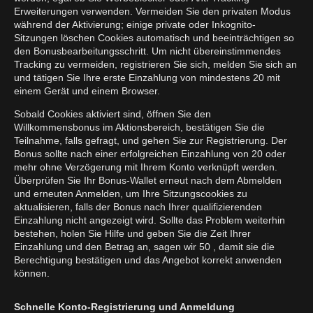
Erweiterungen verwenden. Vermeiden Sie den privaten Modus
während der Aktivierung; einige private oder Inkognito-
Sitzungen löschen Cookies automatisch und beeinträchtigen so
den Bonusbearbeitungsschritt. Um nicht übereinstimmendes
Tracking zu vermeiden, registrieren Sie sich, melden Sie sich an
und tätigen Sie Ihre erste Einzahlung von mindestens 20 mit
einem Gerät und einem Browser.
Sobald Cookies aktiviert sind, öffnen Sie den
Willkommensbonus im Aktionsbereich, bestätigen Sie die
Teilnahme, falls gefragt, und gehen Sie zur Registrierung. Der
Bonus sollte nach einer erfolgreichen Einzahlung von 20 oder
mehr ohne Verzögerung mit Ihrem Konto verknüpft werden.
Überprüfen Sie Ihr Bonus-Wallet erneut nach dem Abmelden
und erneuten Anmelden, um Ihre Sitzungscookies zu
aktualisieren, falls der Bonus nach Ihrer qualifizierenden
Einzahlung nicht angezeigt wird. Sollte das Problem weiterhin
bestehen, holen Sie Hilfe und geben Sie die Zeit Ihrer
Einzahlung und den Betrag an, sagen wir 50 , damit sie die
Berechtigung bestätigen und das Angebot korrekt anwenden
können.
Schnelle Konto-Registrierung und Anmeldung