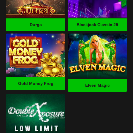
Durga
Blackjack Classic 29
Gold Money Frog
Elven Magic