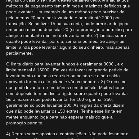
regras do casino se tratar destes detalhes cedo. A maioria dos
métodos de pagamento tem mínimos e máximos definidos que
pode levantar. Um exemplo de um método pode precisar de
pelo menos 20 para ser levantado e permitir até 2000 por
transação. Se só tiver 15 na sua conta, pode precisar de jogar
um pouco mais ou depositar 20 (se a promoção o permitir) para
atingir o montante mínimo de levantamento. 2) Limites sobre
quanto pode levantar por dia, semana ou mês. Se atingir um
limite, ainda pode levantar algum do seu dinheiro, mas apenas
parcialmente.
O limite diário para levantar fundos é geralmente 3000 , e o
limite mensal é 15000 . Em vez de fazer um grande pedido de
levantamento que seja reduzido ou adiado se o seu saldo
aprovado for mais alto, planeie vários menores. 3) O máximo
que pode levantar de um bónus sem depósito: Muitos bónus
sem depósito têm um limite rígido sobre quanto pode levantar.
Se o máximo que pode levantar for 100 e ganhar 250,
geralmente só pode levantar 100. As regras da oferta dizem
que não pode levantar os 150 extras. Tenha esse limite em
mente enquanto joga para não esperar mais do que a
promoção permite.
4) Regras sobre apostas e contribuições: Não pode levantar o