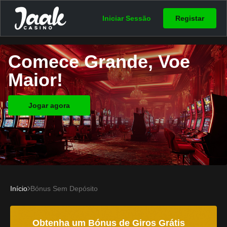
Iniciar Sessão
Registar
Comece Grande, Voe
Maior!
Jogar agora
Início
Bónus Sem Depósito
Obtenha um Bónus de Giros Grátis