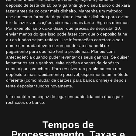
depósito de teste de 10 para garantir que o seu banco o deixará
fazer antes de colocar mais dinheiro. Mantenha um método:
use a mesma forma de depositar e levantar dinheiro para evitar
ter de fazer verificações adicionais mais tarde. Siga os mínimos.
Por exemplo, se o caixa disser que precisa de depositar 10,
enviar menos do que isso pode fazer com que o depósito falhe
ou os fundos sejam retidos. Use informações corretas: o seu
nome e morada devem corresponder ao seu perfil de
pagamento para que não tenha problemas. Planeie com
antecedência quando puder levantar os seus ganhos. Se quiser
levantar os seus ganhos, evite opções apenas de depósito
como alguns vouchers. Para resolver um problema com um
depósito o mais rapidamente possível, experimente um método
diferente (como mudar de cartões para banca online) e depois
tente depositar fundos novamente.
Isto mantém-no capaz de jogar enquanto lida com quaisquer
restrições do banco.
Tempos de
Processamento, Taxas e