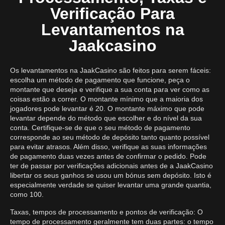
Verificação Para
Levantamentos na
Jaakcasino
Os levantamentos na JaakCasino são feitos para serem fáceis:
escolha um método de pagamento que funcione, peça o
montante que deseja e verifique a sua conta para ver como as
coisas estão a correr. O montante mínimo que a maioria dos
jogadores pode levantar é 20. O montante máximo que pode
levantar depende do método que escolher e do nível da sua
conta. Certifique-se de que o seu método de pagamento
corresponde ao seu método de depósito tanto quanto possível
para evitar atrasos. Além disso, verifique as suas informações
de pagamento duas vezes antes de confirmar o pedido. Pode
ter de passar por verificações adicionais antes de a JaakCasino
libertar os seus ganhos se usou um bónus sem depósito. Isto é
especialmente verdade se quiser levantar uma grande quantia,
como 100.
Taxas, tempos de processamento e pontos de verificação: O
tempo de processamento geralmente tem duas partes: o tempo