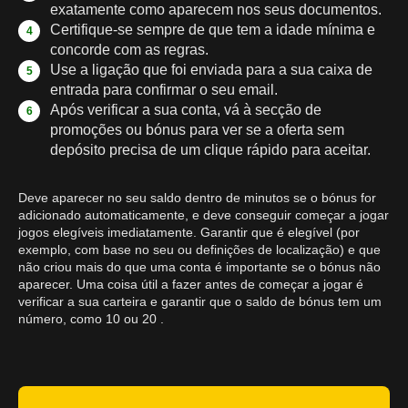
exatamente como aparecem nos seus documentos.
Certifique-se sempre de que tem a idade mínima e
concorde com as regras.
Use a ligação que foi enviada para a sua caixa de
entrada para confirmar o seu email.
Após verificar a sua conta, vá à secção de
promoções ou bónus para ver se a oferta sem
depósito precisa de um clique rápido para aceitar.
Deve aparecer no seu saldo dentro de minutos se o bónus for
adicionado automaticamente, e deve conseguir começar a jogar
jogos elegíveis imediatamente. Garantir que é elegível (por
exemplo, com base no seu ou definições de localização) e que
não criou mais do que uma conta é importante se o bónus não
aparecer. Uma coisa útil a fazer antes de começar a jogar é
verificar a sua carteira e garantir que o saldo de bónus tem um
número, como 10 ou 20 .