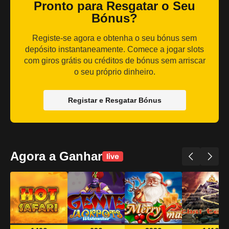
Pronto para Resgatar o Seu
Bónus?
Registe-se agora e obtenha o seu bónus sem
depósito instantaneamente. Comece a jogar slots
com giros grátis ou créditos de bónus sem arriscar
o seu próprio dinheiro.
Registar e Resgatar Bónus
Agora a Ganhar