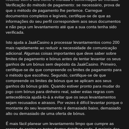
Verificação do método de pagamento: se necessário, prova de
que o método de pagamento lhe pertence. Carregue
documentos completos e legíveis, certifique-se de que as
informações do seu perfil correspondem aos seus documentos
e não peça um levantamento até que a sua conta tenha sido
verificada.
Isto ajuda a JaakCasino a processar levantamentos como 200
mais rapidamente ao reduzir a necessidade de comunicação
adicional. Algumas coisas importantes que deve saber sobre
limites de pagamento e bónus antes de tentar levantar os seus
ganhos de um bónus sem depósito da JaakCasino. Primeiro,
certifique-se de que compreende os limites de pagamento para
o método que escolheu. Segundo, certifique-se de que
compreende os limites de bónus que se aplicam aos seus
ganhos do bónus grátis. Quando estiver pronto para mudar do
jogo com bónus para dinheiro real, saber estas regras com
antecedência ajudá-lo-á a evitar que os seus levantamentos
sejam recusados e atrasos. Por vezes é difícil levantar porque o
montante do seu levantamento é demasiado baixo, demasiado
alto ou demasiado de uma oferta de bónus.
É mais fácil planear um levantamento limpo que cumpre as