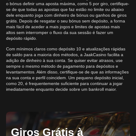
o bónus definir uma aposta máxima, como 5 por giro, certifique-
se de que todas as apostas que faz estão no limite ou abaixo
dele enquanto joga com dinheiro de bónus ou ganhos de giros
grátis. Depois de resgatar o seu bónus sem depósito, a forma
mais fácil de aceder a mais jogos e limites de apostas mais
altos sem interromper o fluxo da sua sessão é fazer um
depósito rápido.
Com mínimos claros como depósito 10 e atualizações rápidas
de saldo para a maioria dos métodos, a JaakCasino facilita a
adição de dinheiro à sua conta. Se quiser evitar atrasos, use
sempre o mesmo método de pagamento para depósitos e
levantamentos. Além disso, certifique-se de que as informações
na sua conta e perfil coincidem. Um pequeno depósito inicial,
como 20, é frequentemente suficiente para continuar a jogar
imediatamente enquanto decide sobre um bankroll maior.
Giros Grátis à