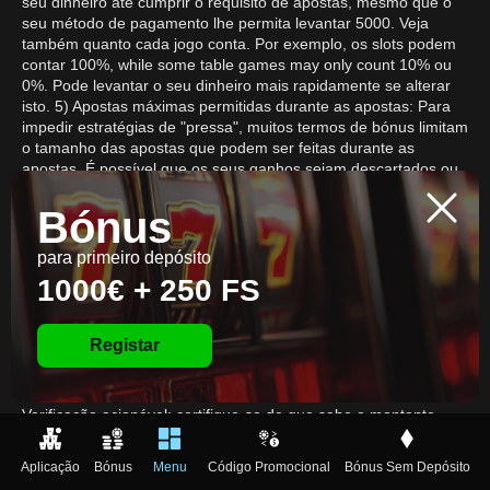
seu dinheiro até cumprir o requisito de apostas, mesmo que o
seu método de pagamento lhe permita levantar 5000. Veja
também quanto cada jogo conta. Por exemplo, os slots podem
contar 100%, while some table games may only count 10% ou
0%. Pode levantar o seu dinheiro mais rapidamente se alterar
isto. 5) Apostas máximas permitidas durante as apostas: Para
impedir estratégias de "pressa", muitos termos de bónus limitam
o tamanho das apostas que podem ser feitas durante as
apostas. É possível que os seus ganhos sejam descartados ou
o seu levantamento bloqueado se apostar mais do que 5 por
giro ou mão. Enquanto o bónus ainda estiver ativo, mantenha
Bónus
as suas apostas bem abaixo do limite.
para primeiro depósito
6) Regras e detalhes únicos a cada método: Alguns métodos
1000€ + 250 FS
precisam da mesma rota tanto para depósitos como para
levantamentos. Se usar um método para depositar 50 e depois
usar um método diferente para pedir um levantamento 200, o
Registar
casino pode pedir-lhe para voltar atrás ou fornecer mais provas.
Certifique-se de que as informações na sua conta de
pagamento e no seu perfil do casino coincidem sempre.
Verificação acionável: certifique-se de que sabe o montante
mínimo que pode levantar (por exemplo, 20) e o montante
máximo que pode levantar numa única transação (2000).
Aplicação
Bónus
Menu
Código Promocional
Bónus Sem Depósito
Verificação para agir: encontre o montante máximo de