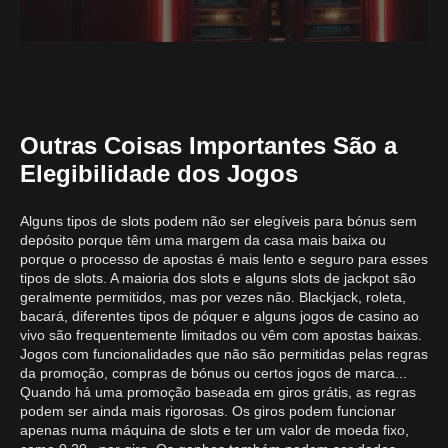
Outras Coisas Importantes São a
Elegibilidade dos Jogos
Alguns tipos de slots podem não ser elegíveis para bónus sem
depósito porque têm uma margem da casa mais baixa ou
porque o processo de apostas é mais lento e seguro para esses
tipos de slots. A maioria dos slots e alguns slots de jackpot são
geralmente permitidos, mas por vezes não. Blackjack, roleta,
bacará, diferentes tipos de póquer e alguns jogos de casino ao
vivo são frequentemente limitados ou vêm com apostas baixas.
Jogos com funcionalidades que não são permitidas pelas regras
da promoção, compras de bónus ou certos jogos de marca...
Quando há uma promoção baseada em giros grátis, as regras
podem ser ainda mais rigorosas. Os giros podem funcionar
apenas numa máquina de slots e ter um valor de moeda fixo,