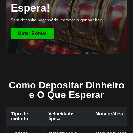
Espera!
Sem depósito necessário- comece a ganhar hoje
Obter Bónus
Como Depositar Dinheiro
e O Que Esperar
Tipo de
Velocidade
Nota prática
método
típica